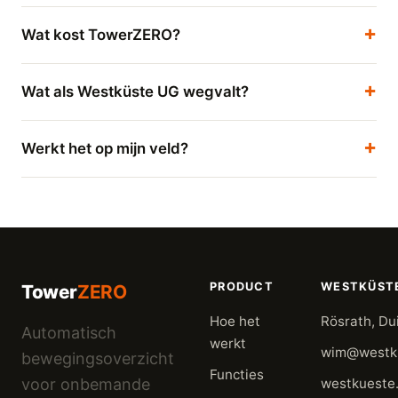
Wat kost TowerZERO?
Wat als Westküste UG wegvalt?
Werkt het op mijn veld?
PRODUCT
WESTKÜST
Tower
ZERO
Hoe het
Rösrath, Du
Automatisch
werkt
wim@westku
bewegingsoverzicht
Functies
voor onbemande
westkueste