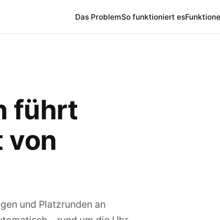
Das Problem
So funktioniert es
Funktion
h führt
t von
ngen und Platzrunden an