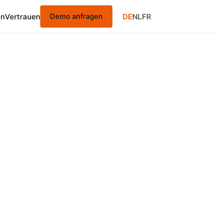
en
Vertrauen
DE
NL
FR
Demo anfragen